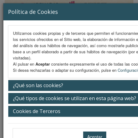
Política de Cookies
Utilizamos cookies propias y de terceros que permiten el funcionamien
los servicios ofrecidos en el Sitio web, la elaboración de información 
MENU
del análisis de sus hábitos de navegación, así como mostrarle public
base a un perfil elaborado a partir de sus hábitos de navegación (por 
visitadas).
Al pulsar en
Aceptar
consiente expresamente el uso de todas las coo
Presentación
Si desea rechazarlas o adaptar su configuración, pulse en
Configurac
La ciudad
¿Qué son las cookies?
La sede
¿Qué tipos de cookies se utilizan en esta página web?
Secretaría Técnica
Cookies de Terceros
Jornadas anteriores
La Sede